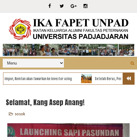
por, Kemtan akan tawarkan ke investor asing
Setelah Beras, Pemerintah akan Im
Selamat, Kang Asep Anang!
sosok