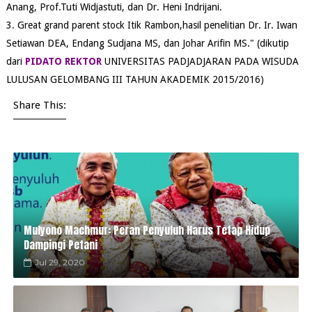
Anang, Prof.Tuti Widjastuti, dan Dr. Heni Indrijani.
3. Great grand parent stock Itik Rambon,hasil penelitian Dr. Ir. Iwan
Setiawan DEA, Endang Sudjana MS, dan Johar Arifin MS." (dikutip
dari
PIDATO REKTOR
UNIVERSITAS PADJADJARAN PADA WISUDA
LULUSAN GELOMBANG III TAHUN AKADEMIK 2015/2016)
Share This:
Mulyono Machmur: Peran Penyuluh Harus Tetap Hidup
Dampingi Petani
Jul 29, 2020