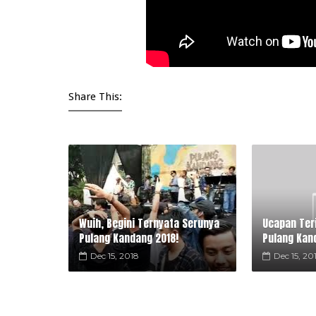
Share This:
Wuih, Begini Ternyata Serunya
Ucapan Ter
Pulang Kandang 2018!
Pulang Kan
Dec 15, 2018
Dec 15, 20