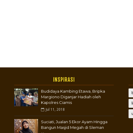
INSPIRASI
Budidaya Kambing Etawa, Bripka
Margiono Diganjar Hadiah oleh
Kapolres Ciamis
Jul 11, 2018
Suciati, Jualan 5 Ekor Ayam Hingga
Bangun Masjid Megah di Sleman