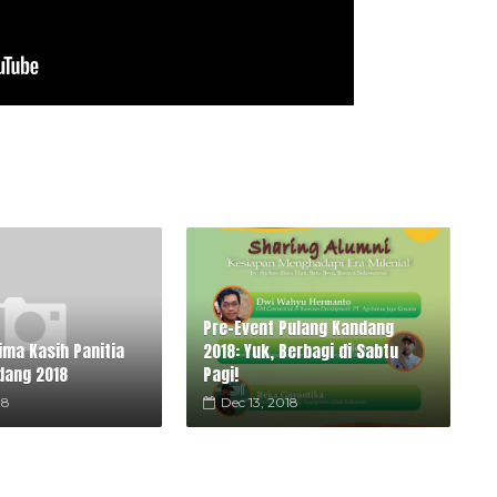
Pre-Event Pulang Kandang
ima Kasih Panitia
2018: Yuk, Berbagi di Sabtu
dang 2018
Pagi!
18
Dec 13, 2018