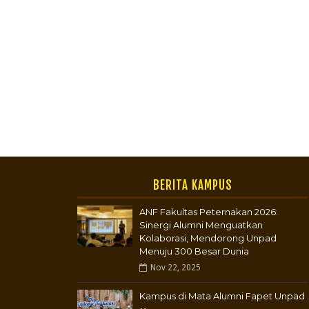
BERITA KAMPUS
ANF Fakultas Peternakan 2026:
Sinergi Alumni Menguatkan
Kolaborasi, Mendorong Unpad
Menuju 300 Besar Dunia
Nov 22, 2025
Kampus di Mata Alumni Fapet Unpad