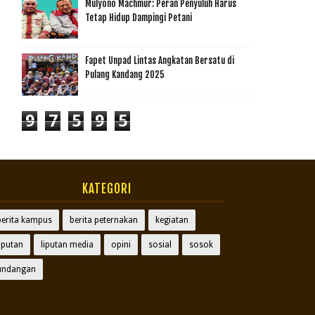
Mulyono Machmur: Peran Penyuluh Harus
Tetap Hidup Dampingi Petani
Fapet Unpad Lintas Angkatan Bersatu di
Pulang Kandang 2025
9
7
5
9
5
KATEGORI
berita kampus
berita peternakan
kegiatan
liputan
liputan media
opini
sosial
sosok
undangan