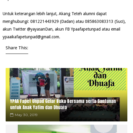
Untuk keterangan lebih lanjut, Akang Teteh alumni dapat
menghubungi: 081221443929 (Dadan) atau 085863083313 (Suci),
akun Twitter @yayasanDan, akun FB Ypaafapetunpad atau email
ypaaikafapetunpad@gmail.com.
Share This:
YPAA Fapet Unpad Gelar Buka Bersama serta Santunan
untuk Anak Yatim dan Dhuafa
May 30, 2019