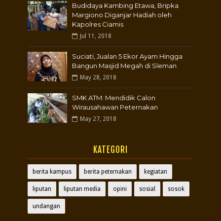
Budidaya Kambing Etawa, Bripka
Margiono Diganjar Hadiah oleh
Kapolres Ciamis
Jul 11, 2018
Suciati, Jualan 5 Ekor Ayam Hingga
Bangun Masjid Megah di Sleman
May 28, 2018
SMK ATM: Mendidik Calon
Wirausahawan Peternakan
May 27, 2018
KATEGORI
berita kampus
berita peternakan
kegiatan
liputan
liputan media
opini
sosial
sosok
undangan