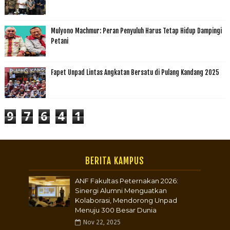
Mulyono Machmur: Peran Penyuluh Harus Tetap Hidup Dampingi
Petani
Fapet Unpad Lintas Angkatan Bersatu di Pulang Kandang 2025
9
7
6
4
1
BERITA KAMPUS
ANF Fakultas Peternakan 2026:
Sinergi Alumni Menguatkan
Kolaborasi, Mendorong Unpad
Menuju 300 Besar Dunia
Nov 22, 2025